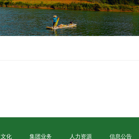
团文化
集团业务
人力资源
信息公告