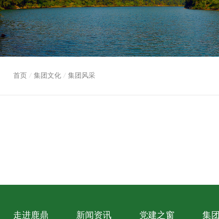
首页
/
集团文化
/
集团风采
走进鹿鼎
新闻资讯
党建之窗
集