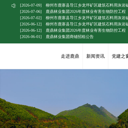
[2026-07-09]
柳州市鹿寨县导江乡龙坪矿区建筑石料用灰岩
[2026-07-06]
鹿鼎林业集团2026年度林业有害生物防控工
[2026-07-02]
柳州市鹿寨县导江乡龙坪矿区建筑石料用灰岩
[2026-06-12]
柳州市鹿寨县导江乡龙坪矿区建筑石料用灰岩矿
[2026-06-12]
鹿鼎林业集团2026年度林业有害生物防控工
[2026-06-01]
鹿鼎林业集团商铺招租公告
走进鹿鼎
新闻资讯
党建之