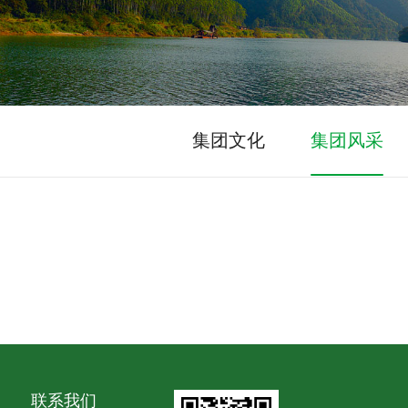
集团文化
集团风采
联系我们