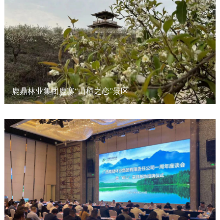
鹿鼎林业集团鹿寨“山楂之恋”景区