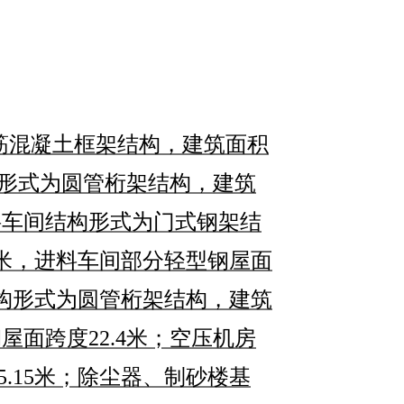
筋混凝土框架结构，
建筑面积
形式为
圆管桁架结构，
建筑
料车间结构形式
为
门式钢架结
米
，
进料车间部分轻型钢屋面
构形式为
圆管桁架结构，
建筑
钢屋面跨度
22.4
米
；空压机房
5.15
米；
除尘器、制砂楼基