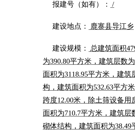
报建号（如有）：
/
建设地点：
鹿寨县导江乡
建设规模：
总建筑面积
47
为
390.80
平方米，建筑层数为
面积为
3118.95
平方米，建筑
构
，
建筑面积为
532.63
平方米
跨度
12.00
米，
除土筛设备用
面积为
710.7
平方米，建筑层
砌体结构，
建筑面积为
38.49