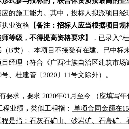
体形式参与投标的，联合体资质按最高的企
相应的施工能力。其中，投标人拟派项目经
师执业资格
【备注：招标人应当根据项目规
造师等级，不得提高资格要求】
，已录入“
书（B类）。本项目不接受有在建、已中标
项目经理（符合《广西壮族自治区建筑市场
0
号
、
桂建管〔
2020
〕
11
号
文除外）。
有要求，要求
2020
年
01
月至今
（应填写年
工程业绩
，
类似工程指：
单项合同金额在
15
工程是指：石灰石矿山、砂岩矿、石膏矿、