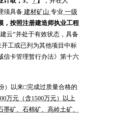
业计取；
3
、
/
】
，并在人
理须具备
建材矿山
专业
一级
模，按照注册建造师执业工程
桂建云”并处于有效状态，具备
未开工或已列为其他项目中标
诚信卡管理暂行办法》第十六
份）以来□完成过质量合格的
00
万元（含
1500
万元）以上
石墨矿、石棉矿、高岭土矿、