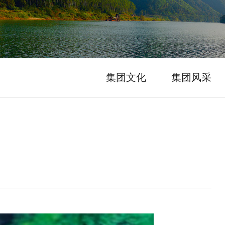
集团文化
集团风采