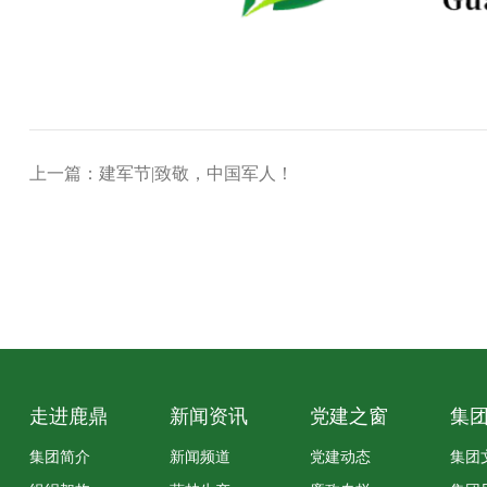
上一篇：建军节|致敬，中国军人！
走进鹿鼎
新闻资讯
党建之窗
集
集团简介
新闻频道
党建动态
集团