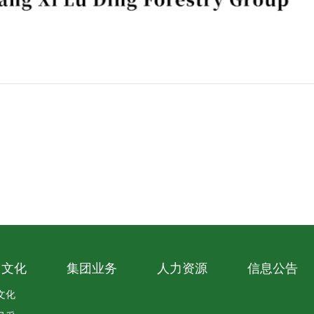
团文化
集团业务
人力资源
信息公告
文化