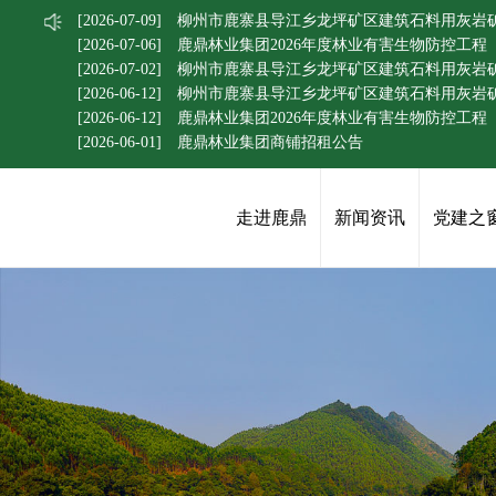
[2026-07-09]
柳州市鹿寨县导江乡龙坪矿区建筑石料用灰岩
[2026-07-06]
鹿鼎林业集团2026年度林业有害生物防控工
[2026-07-02]
柳州市鹿寨县导江乡龙坪矿区建筑石料用灰岩
[2026-06-12]
柳州市鹿寨县导江乡龙坪矿区建筑石料用灰岩矿
[2026-06-12]
鹿鼎林业集团2026年度林业有害生物防控工
[2026-06-01]
鹿鼎林业集团商铺招租公告
走进鹿鼎
新闻资讯
党建之