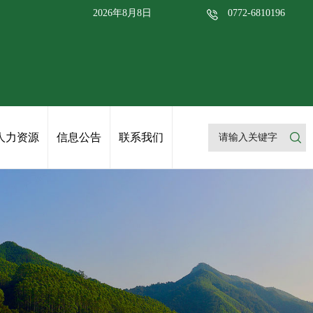
2026年8月8日
0772-6810196
人力资源
信息公告
联系我们