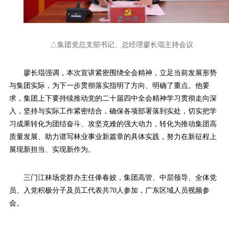
△集团党总支部书记、总经理廖长琨主持会议
廖长琨强调，本次宣讲紧密围绕全会精神，立足当前发展形势
与集团实际，为下一步贯彻落实指明了方向、明确了重点。他要
求，集团上下要持续推动党的二十届四中全会精神学习贯彻走向深
入，坚持与实际工作紧密结合，确保各项部署落到实处，切实把学
习成果转化为团结奋斗、攻坚克难的强大动力，转化为推动集团高
质量发展、助力谱写林业事业新篇章的具体实践，努力在新征程上
展现新担当、实现新作为。
三门江林场党群办主任俸春姣，集团高管、中层领导、全体党
员、入党积极分子及员工代表共
70人参加，广东区域人员视频参
会。