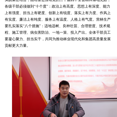
各级干部必须做到“十个度”：政治上有高度、思想上有深度、能力
上有强度、担当上有硬度、创新上有锐度、落实上有力度、作风上
有实度、廉洁上有纯度、服务上有温度、人格上有气度。营林生产
要扎实落实“八个措施”：适地适树、良种壮苗、合理密度、技术规
程、施工管理、病虫害防治、一地一策、投入产出。全体干部员工
要凝心聚力、担当实干，共同为推动林业现代化和集团高质量发展
贡献更大力量。