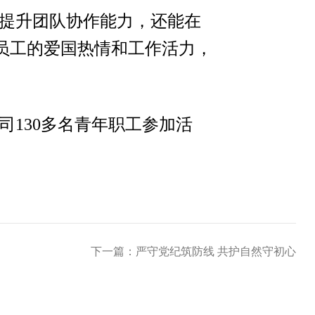
提升团队协作能力，还能在
员工的爱国热情和工作活力，
130多名青年职工参加活
下一篇：严守党纪筑防线 共护自然守初心