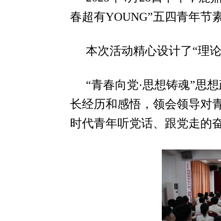
春超有YOUNG”五四青年节
本次活动精心设计了
“理
“青春向党·思想铸魂”思
长经历和感悟，领会领导对
时代青年听党话、跟党走的