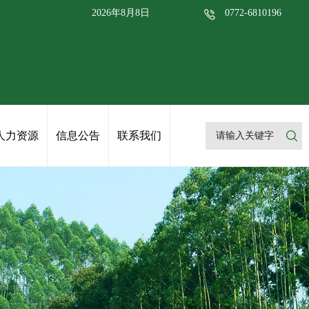
2026年8月8日
0772-6810196
人力资源
信息公告
联系我们