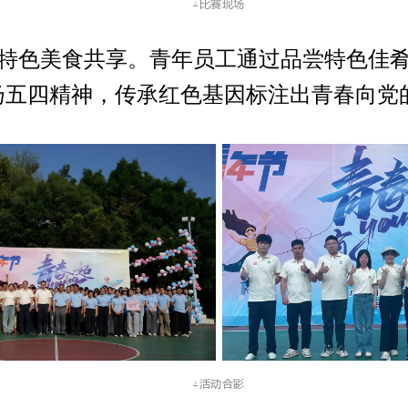
民族特色美食共享。青年员工通过品尝特色佳
扬五四精神，传承红色基因标注出青春向党