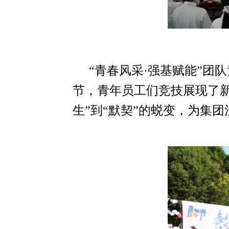
“青春风采·强基赋能”团
节，青年员工们竞技展现了
生”到“默契”的蜕变，为集