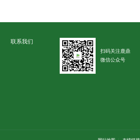
联系我们
扫码关注鹿鼎
微信公众号