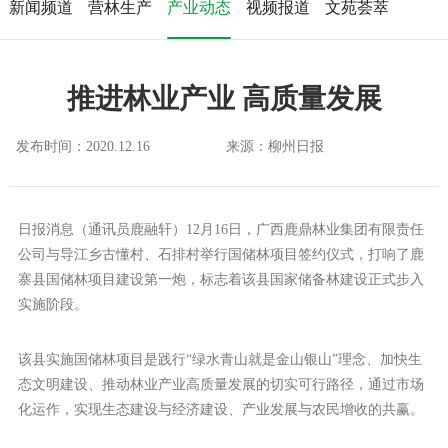
新闻频道
营林生产
产业动态
视频报道
文苑荟萃
推进林业产业 高质量发展
发布时间：2020.12.16
来源：柳州日报
日报消息（通讯员鹿融轩）12月16日，广西鹿鼎林业集团有限责任
公司与导江乡古懂村、石排村举行国储林项目签约仪式，打响了鹿
寨县国储林项目建设第一炮，标志着该县国家储备林建设正式步入
实施阶段。
该县实施国储林项目是践行“绿水青山就是金山银山”理念、加快生
态文明建设、推动林业产业高质量发展的切实可行路径，通过市场
化运作，实现生态建设与经济建设、产业发展与农民增收的共赢。