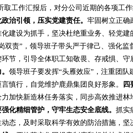
听取工作汇报后，对分公司近期的各项工作
化政治引领，压实党建责任。
牢固树立正确
准化建设为抓手，坚决杜绝重业务、轻党建
一岗双责”，领导班子带头严于律己、强化监
键环节，引导全体职工知敬畏、存戒惧、守
力。
领导班子要发挥
“头雁效应”，注重团
谨言慎行，自觉维护鹿鼎集团良好形象。
四
全力加快新造林任务落实，同步高效推进林
要强化精细管护，守牢生态安全底线。
抓实
生动态，及时采取科学有效的防治措施，坚