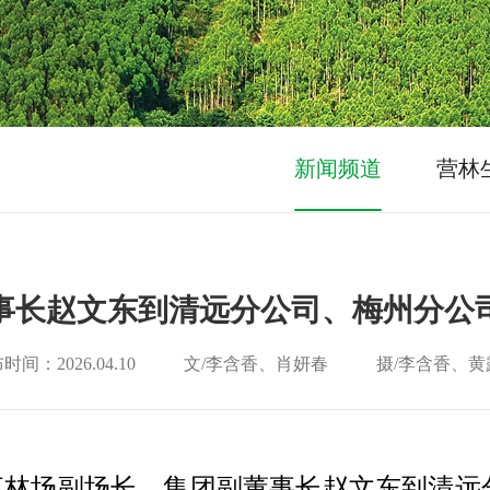
新闻频道
营林
事长赵文东到清远分公司、梅州分公
时间：2026.04.10
文/李含香、肖妍春
摄/李含香、黄
门江林场副场长、集团副董事长赵文东到清